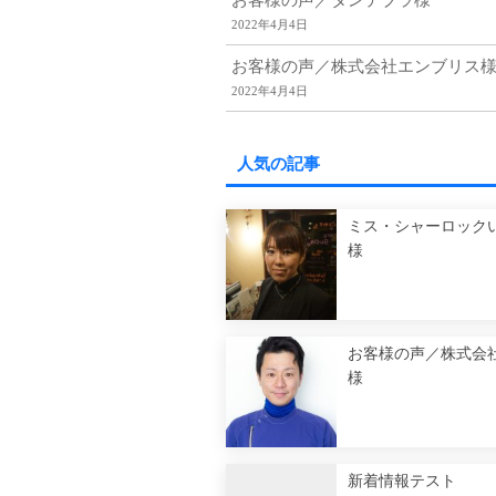
お客様の声／ダンテブラ様
2022年4月4日
お客様の声／株式会社エンブリス
2022年4月4日
人気の記事
ミス・シャーロックい
様
お客様の声／株式会
様
新着情報テスト