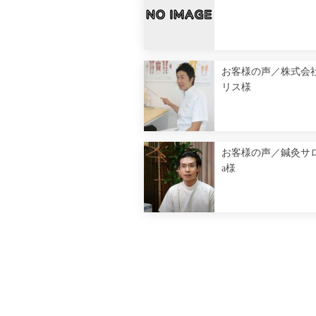
お客様の声／株式会
リス様
お客様の声／鍼灸サロン
a様