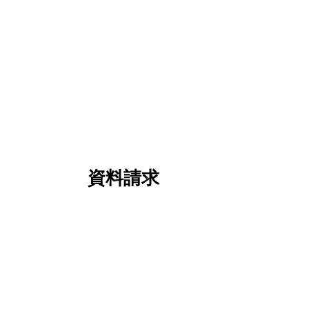
インターネットを
御社の可能性を一緒に
資料請求
01
ぎの方はこちらまで
時間：平日9:00～18:00